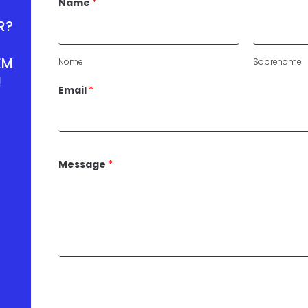
Name
*
R?
EM
Nome
Sobrenome
!
Email
*
Message
*